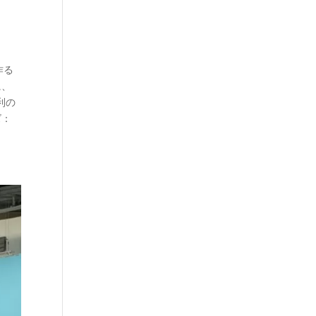
作る
に、
利の
ズ：