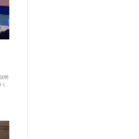
境説明
多く