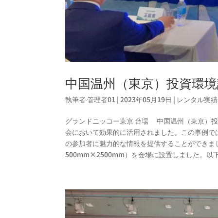
中国温州（東京）投資環境
執筆者
管理者01
|
2023年05月19日
|
レンタル実績
グランドニッコー東京 台場 中国温州（東京）投資環
会において効果的に活用されました。この事例で
の参加者に魅力的な情報を提供することができまし
500mm×2500mm）を会場に設置しました。以