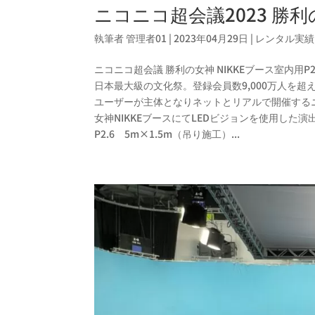
ニコニコ超会議2023 勝利の
執筆者
管理者01
|
2023年04月29日
|
レンタル実績
ニコニコ超会議 勝利の女神 NIKKEブース室内用P
日本最大級の文化祭。登録会員数9,000万人を
ユーザーが主体となりネットとリアルで開催する
女神NIKKEブースにてLEDビジョンを使用した
P2.6 5m×1.5m（吊り施工）...