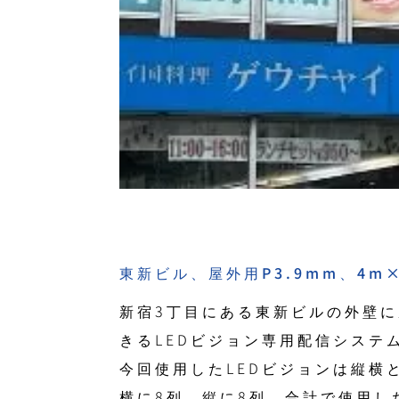
東新ビル、屋外用P3.9mm、4m
新宿3丁目にある東新ビルの外壁に
きるLEDビジョン専用配信システ
今回使用したLEDビジョンは縦横
横に8列、縦に8列 合計で使用した