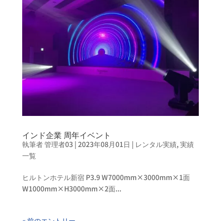
インド企業 周年イベント
執筆者
管理者03
|
2023年08月01日
|
レンタル実績
,
実績
一覧
ヒルトンホテル新宿 P3.9 W7000mm×3000mm×1面
W1000mm×H3000mm×2面...
« 前のエントリー