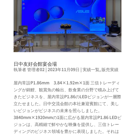
日中友好会館宴会場
執筆者
管理者02
|
2023年11月09日
|
実績一覧
,
販売実績
屋内常設P1.86mm 3.84×1.92m×1面 三信トレーディ
ングが錦鯉、観賞魚の輸出、飲食業の分野で積み上げて
きたビジネスを、屋内常設P1.86のLEDビジョンが一層際
立たせました。日中交流会館の本社兼​​迎賓館にて、美し
いビジョンがビジネスの未来を照らしました。
3840mm×1920mmの1面に広がる屋内常設P1.86 LEDビ
ジョンは、高精細で鮮やかな映像を提供し、三信トレー
ディングのビジネス領域を豊かに表現しました。それは