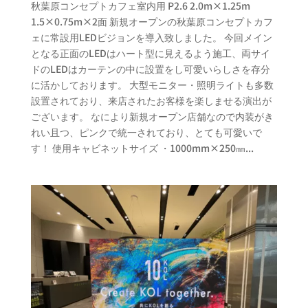
秋葉原コンセプトカフェ室内用 P2.6 2.0m×1.25m
1.5×0.75m×2面 新規オープンの秋葉原コンセプトカフ
ェに常設用LEDビジョンを導入致しました。 今回メイン
となる正面のLEDはハート型に見えるよう施工、両サイ
ドのLEDはカーテンの中に設置をし可愛いらしさを存分
に活かしております。 大型モニター・照明ライトも多数
設置されており、来店されたお客様を楽しませる演出が
ございます。 なにより新規オープン店舗なので内装がき
れい且つ、ピンクで統一されており、とても可愛いで
す！ 使用キャビネットサイズ ・1000mm×250㎜...