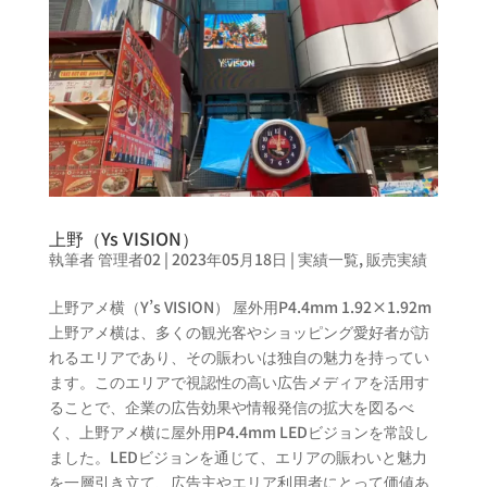
上野（Ys VISION）
執筆者
管理者02
|
2023年05月18日
|
実績一覧
,
販売実績
上野アメ横（Y’s VISION） 屋外用P4.4mm 1.92×1.92m
上野アメ横は、多くの観光客やショッピング愛好者が訪
れるエリアであり、その賑わいは独自の魅力を持ってい
ます。このエリアで視認性の高い広告メディアを活用す
ることで、企業の広告効果や情報発信の拡大を図るべ
く、上野アメ横に屋外用P4.4mm LEDビジョンを常設し
ました。LEDビジョンを通じて、エリアの賑わいと魅力
を一層引き立て、広告主やエリア利用者にとって価値あ