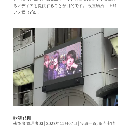
るメディアを提供することが目的です。 設置場所：上野
アメ横（Y’s...
歌舞伎町
執筆者
管理者03
|
2022年11月07日
|
実績一覧
,
販売実績