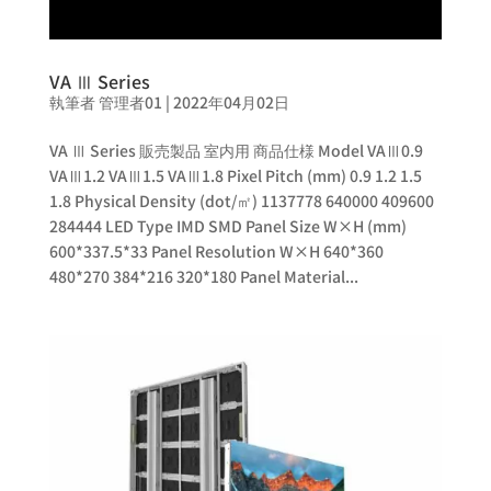
VA Ⅲ Series
執筆者
管理者01
|
2022年04月02日
VA Ⅲ Series 販売製品 室内用 商品仕様 Model VAⅢ0.9
VAⅢ1.2 VAⅢ1.5 VAⅢ1.8 Pixel Pitch (mm) 0.9 1.2 1.5
1.8 Physical Density (dot/㎡) 1137778 640000 409600
284444 LED Type IMD SMD Panel Size W×H (mm)
600*337.5*33 Panel Resolution W×H 640*360
480*270 384*216 320*180 Panel Material...