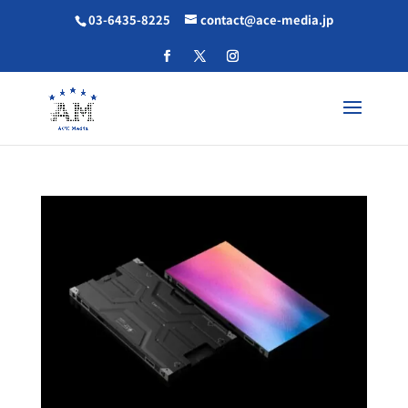
03-6435-8225
contact@ace-media.jp